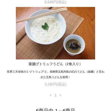
6,048円(税込)
釜揚げトリュフうどん（2食入り）
世界三大珍味の１つ”トリュフ”と、長崎県五島列島の幻のうどん（細麺）と言わ
れた五島うどんを使用！
3,240円(税込)
<
1
>
6商品中 1～6商品