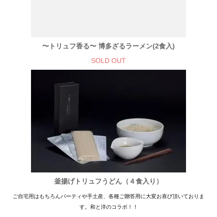
〜トリュフ香る〜 博多ざるラーメン(2食入)
SOLD OUT
釜揚げトリュフうどん（４食入り）
ご自宅用はもちろんパーティや手土産、各種ご贈答用に大変お喜び頂いておりま
す。和と洋のコラボ！！